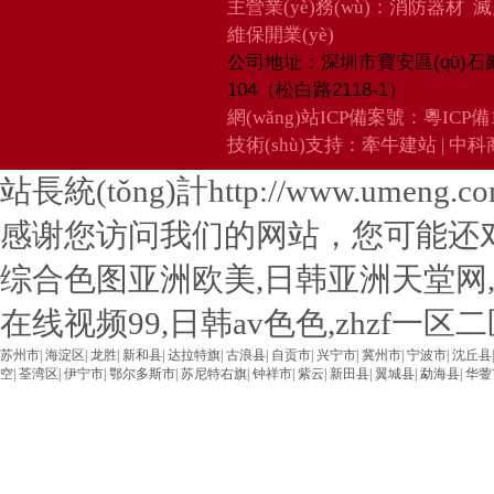
主營業(yè)務(wù)：消防器材 
維保開業(yè)
深圳市寶安區(qū)石
公司地址：
104（松白路2118-1）
網(wǎng)站ICP備案號：
粵ICP備1
技術(shù)支持：
牽牛建站
|
中科商
站長統(tǒng)計http://www.umeng.com/ 
感谢您访问我们的网站，您可能还
综合色图亚洲欧美,日韩亚洲天堂网
在线视频99,日韩av色色,zhzf一
苏州市
|
海淀区
|
龙胜
|
新和县
|
达拉特旗
|
古浪县
|
自贡市
|
兴宁市
|
冀州市
|
宁波市
|
沈丘县
空
|
荃湾区
|
伊宁市
|
鄂尔多斯市
|
苏尼特右旗
|
钟祥市
|
紫云
|
新田县
|
翼城县
|
勐海县
|
华蓥