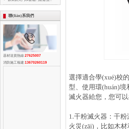
聯(lián)系我們
器材送貨熱線:
27625007
消防施工報建:
13670260119
選擇適合學(xué)校
型、使用環(huán)境
滅火器給您，您可以根據
1.干粉滅火器：干粉滅
火災(zāi)，比如