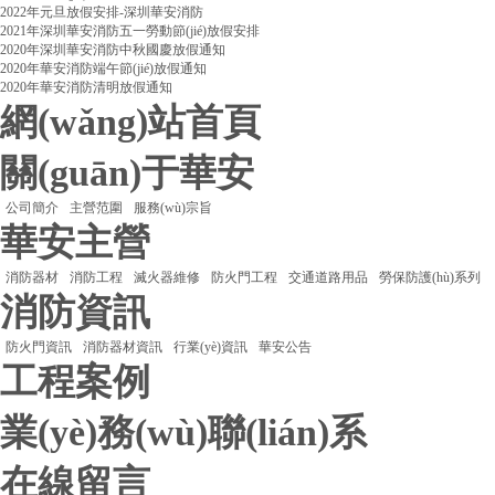
2022年元旦放假安排-深圳華安消防
2021年深圳華安消防五一勞動節(jié)放假安排
2020年深圳華安消防中秋國慶放假通知
2020年華安消防端午節(jié)放假通知
2020年華安消防清明放假通知
網(wǎng)站首頁
關(guān)于華安
公司簡介
主營范圍
服務(wù)宗旨
華安主營
消防器材
消防工程
滅火器維修
防火門工程
交通道路用品
勞保防護(hù)系列
消防資訊
防火門資訊
消防器材資訊
行業(yè)資訊
華安公告
工程案例
業(yè)務(wù)聯(lián)系
在線留言