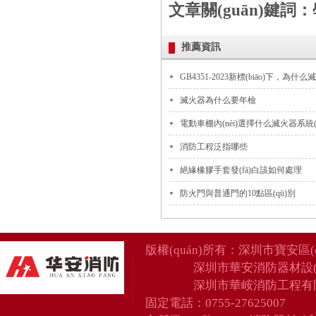
文章關(guān)鍵詞：學(x
推薦資訊
GB4351-2023新標(biāo)下，為
滅火器為什么要年檢
電動車棚內(nèi)選擇什么滅火器系統(tǒ
消防工程泛指哪些
絕緣橡膠手套發(fā)白該如何處理
防火門與普通門的10點區(qū)別
版權(quán)所有：
深圳市寶安區(
深圳市華安消防器材設(
深圳市華峖消防工程有
固定電話：0755-27625007