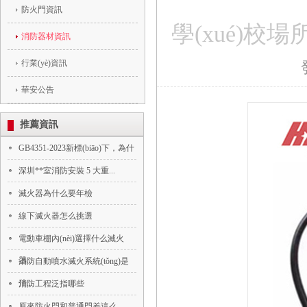
防火門資訊
學(xué)
消防器材資訊
行業(yè)資訊
華安公告
推薦資訊
GB4351-2023新標(biāo)下，為什
深圳**室消防安裝 5 大重...
滅火器為什么要年檢
線下滅火器怎么挑選
電動車棚內(nèi)選擇什么滅火
器...
消防自動噴水滅火系統(tǒng)是
什...
消防工程泛指哪些
原來防火門和普通門差這么...