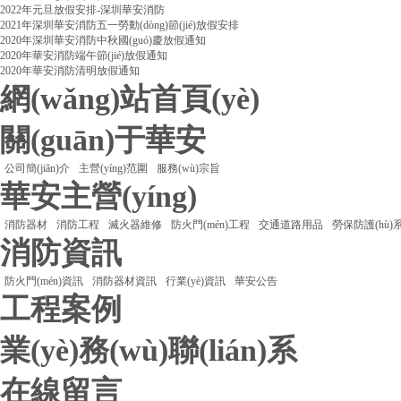
2022年元旦放假安排-深圳華安消防
2021年深圳華安消防五一勞動(dòng)節(jié)放假安排
2020年深圳華安消防中秋國(guó)慶放假通知
2020年華安消防端午節(jié)放假通知
2020年華安消防清明放假通知
網(wǎng)站首頁(yè)
關(guān)于華安
公司簡(jiǎn)介
主營(yíng)范圍
服務(wù)宗旨
華安主營(yíng)
消防器材
消防工程
滅火器維修
防火門(mén)工程
交通道路用品
勞保防護(hù)
消防資訊
防火門(mén)資訊
消防器材資訊
行業(yè)資訊
華安公告
工程案例
業(yè)務(wù)聯(lián)系
在線留言