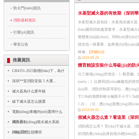
防火門(mén)資訊
水基型滅火器的有效期（深圳華安
消防器材資訊
水基型滅火器包括：水基泡沫滅火器、氣霧
(bào)廢與回收處置要求，水基型滅火器達(dá)
行業(yè)資訊
整體來(lái)說(shuō)。同時(shí)
華安公告
情況也一樣重要，如果發(fā)現(xiàn)漏
維修。
[詳細(xì)]
2019-09-28
推薦資訊
體育館該安裝什么等級(jí)的防火門
GB4351-2023新標(biāo)下，為什
分三種場(chǎng)所情況：1. 觀眾廳、比
深圳**室消防安裝 5 大重...
(mén)；2. 比賽和訓(xùn)練建筑的燈控
(kù)房、消防控制室等部位，應(y
滅火器為什么要年檢
于2.0h的墻體和耐火極限不小于1.5h的
線下滅火器怎么挑選
1.2h；（注：應(yīng)適應(yīng)現(xià
2019-09-05
電動(dòng)車棚內(nèi)選擇什么
假滅火器怎么查？看這里（深圳華
滅火器...
消防自動(dòng)噴水滅火系統
消防碼怎么用？ 對(duì)于滅火器、消防
(tǒng)是什...
消防工程泛指哪些
的消防產(chǎn)品身份指示標(biāo)志