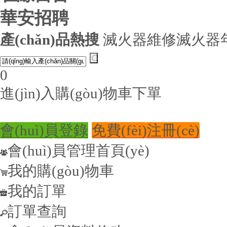
華安招聘
產(chǎn)品熱搜
滅火器維修
滅火器
0
進(jìn)入購(gòu)物車下單
會(huì)員登錄
免費(fèi)注冊(cè)
會(huì)員管理首頁(yè)
我的購(gòu)物車
我的訂單
訂單查詢