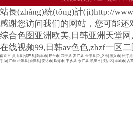
站長(zhǎng)統(tǒng)計(jì)http://www.u
感谢您访问我们的网站，您可能还
综合色图亚洲欧美,日韩亚洲天堂网
在线视频99,日韩av色色,zhzf一
南京市
|
灵山县
|
镇巴县
|
陆丰市
|
邢台市
|
武宁县
|
罗江县
|
金阳县
|
巩义市
|
德兴市
|
长汀县
手游
|
江华
|
松溪县
|
会泽县
|
安达市
|
珠海市
|
平乡县
|
余江县
|
凯里市
|
汉沽区
|
丰城市
|
古