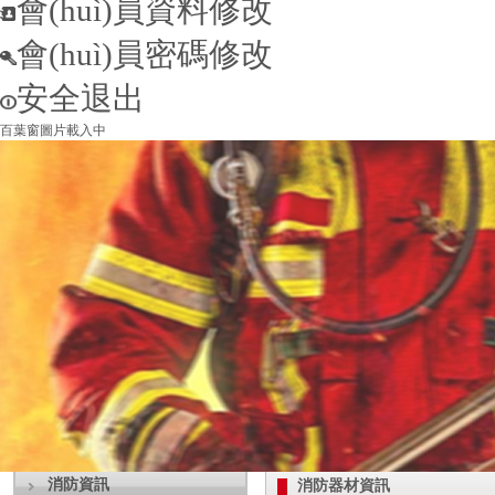
會(huì)員資料修改
會(huì)員密碼修改
安全退出
百葉窗圖片載入中
消防資訊
消防器材資訊