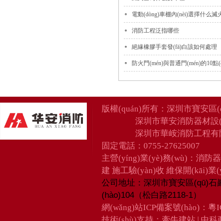
電動(dòng)車棚內(nèi)選擇什么滅火
消防工程泛指哪些
絕緣橡膠手套發(fā)白該如何處理
防火門(mén)與普通門(mén)的10點(di
版權(quán)所有：
深圳市寶安區(
深圳市華安消防器材設(
深圳市華峖消防工程有
固定電話：0755-27625007
主營(yíng)業(yè)務(wù)：消防
建 施工驗(yàn)收 維保開(kāi)業(y
深圳市寶安區(qū)石
公司地址：
(hào)104（松白路2118-1）
網(wǎng)站ICP備案號(hào)：
粵I
技術(shù)支持：
牽牛建站
|
中科商