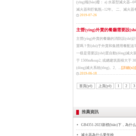
(yīng)報(bào)廢： a) 水基型滅火器--
滅火器和貯氣瓶--12年。 二、滅火器有下列情
2019-07-26
主營(yíng)外賣的餐廳需要設(sh
主營(yíng)外賣的餐廳的消防設(shè)計(
置嗎？對(duì)于外賣和集體用餐配送等
一樣是需要設(shè)置自動(dòng)滅火
于 1500m&sup2; 或總建筑面積大于 30
(dòng)滅火系統(tǒng)。2、...
[詳細(xì)]
2019-06-18
首頁(yè)
上頁(yè)
1
2
3
推薦資訊
GB4351-2023新標(biāo)下，為
滅火器為什么要年檢