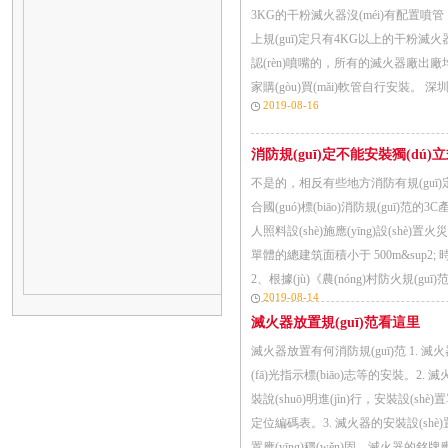
3KG的干粉滅火器沒(méi)有配置噴管
上規(guī)定只有4KG以上的干粉滅火
認(rèn)噴嘴的，所有的滅火器廠出
家購(gòu)買(mǎi)軟管自行安裝
2019-08-16
消防規(guī)定不能安裝獨(dú
不是的，相反有些地方消防有規(gu
合國(guó)標(biāo)消防規(guī)范的3
人照料設(shè)施應(yīng)設(shè)置火災(
單體的總建筑面積小于 500m&sup2; 時(shí
2、根據(jù)《農(nóng)村防火規(guī)
2019-08-14
滅火器放置規(guī)范看這里
滅火器放置有何消防規(guī)范 1. 滅火器
(fā)光指示標(biāo)志等的安裝。2. 
裝說(shuō)明進(jìn)行，安裝設(sh
定位編碼表。3. 滅火器的安裝設(shè
置應(yīng)穩(wěn)固，滅火器的銘牌應