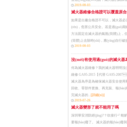
2019-08-03
滅火器維修合格證可以覆蓋原合格
如果是出廠合格證不可以，滅火器必須保持
(rèn)，危害公共安全。若是過(gu
方法固定在滅火器的氣瓶(筒體)上，但不應
(筒體)上去除時(shí)，應(yīng
2019-08-03
沒(méi)有使用過(guò)的滅
何為滅火器維修？我的滅火器明明沒(méi)
維修 GA95-2015【代替 GA95-200
滅火器為序是為確保滅火器安全使用和有效滅火
回收、零部件更換、再充裝、報(bào)廢
完滅火器的...
[詳細(xì)]
2019-07-26
滅火器變形了就不能用了嗎
深圳華安消防經(jīng)?？吹接行┛
要報(bào)廢了。 滅火器的報(bào)