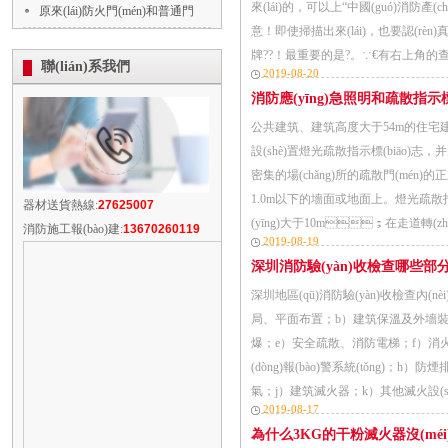
來(lái)的，可以上“中國(guó)消防產(c
原來(lái)防火門(mén)和普通門
意！即使掃描出來(lái)，也要認(rèn)
(mén)差這么...
牌??！最重要的是?。∵€有右上角的查詢次
聯(lián)系我們
2019-08-20
消防應(yīng)急照明和疏散指示標(b
公共建筑、建筑高度大于54m的住宅建筑、高
設(shè)置燈光疏散指示標(biāo)志，并應
密集的場(chǎng)所的疏散門(mén)的正上
1.0m以下的墻面或地面上。燈光疏散指
器材送貨熱線:
27625007
(yīng)大于10m；在走道轉(zhuǎ
消防施工報(bào)建:
13670260119
2019-08-19
深圳消防驗(yàn)收檢查哪些部分
深圳地區(qū)消防驗(yàn)收檢查內(nè
局、平面布置；b）建筑保溫及外墻裝
爆；e）安全疏散、消防電梯；f）消火
(dòng)報(bào)警系統(tǒng)；h）防煙排煙
氣；j）建筑滅火器；k）其他滅火設(shè)
2019-08-17
為什么3KG的干粉滅火器沒(méi)